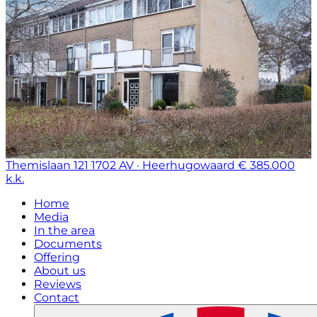
Themislaan 121
1702 AV · Heerhugowaard
€ 385.000
k.k.
Home
Media
In the area
Documents
Offering
About us
Reviews
Contact