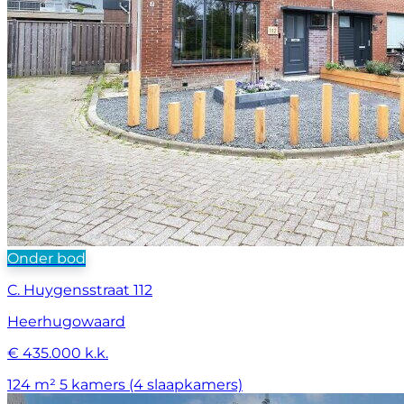
Onder bod
C. Huygensstraat 112
Heerhugowaard
€ 435.000 k.k.
124 m²
5 kamers (4 slaapkamers)