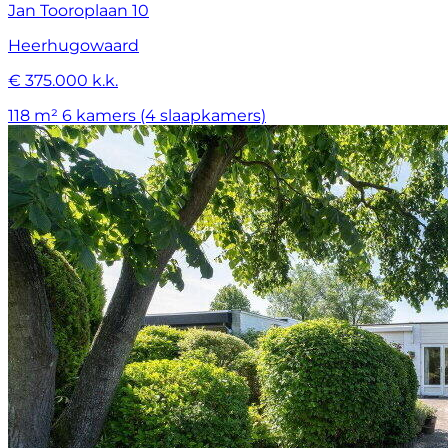
Jan Tooroplaan 10
Heerhugowaard
€ 375.000 k.k.
118 m²
6 kamers (4 slaapkamers)