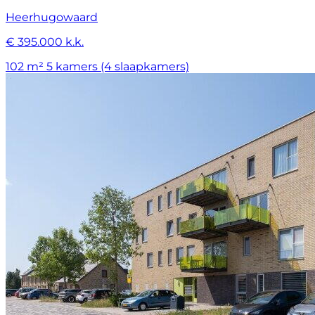
Heerhugowaard
€ 395.000 k.k.
102 m²
5 kamers (4 slaapkamers)