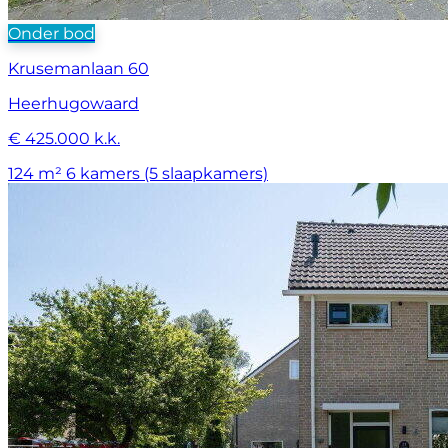
Onder bod
Krusemanlaan 60
Heerhugowaard
€ 425.000 k.k.
124 m²
6 kamers (5 slaapkamers)