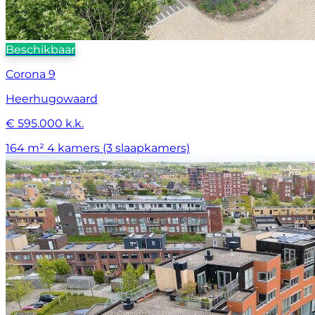
Beschikbaar
Corona 9
Heerhugowaard
€ 595.000 k.k.
164 m²
4 kamers (3 slaapkamers)