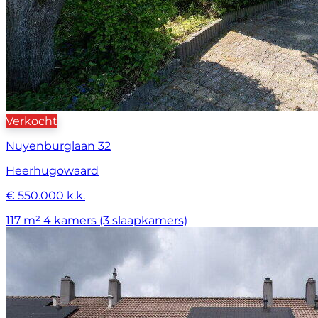
Verkocht
Nuyenburglaan 32
Heerhugowaard
€ 550.000 k.k.
117 m²
4 kamers (3 slaapkamers)