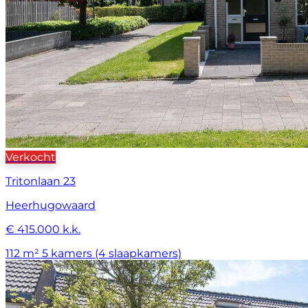
Verkocht
Tritonlaan 23
Heerhugowaard
€ 415.000 k.k.
112 m²
5 kamers (4 slaapkamers)