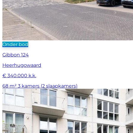
Onder bod
Gibbon 124
Heerhugowaard
€ 340.000 k.k.
68 m²
3 kamers (2 slaapkamers)