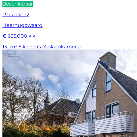
Beschikbaar
Parklaan 12
Heerhugowaard
€ 635.000 k.k.
131 m²
5 kamers (4 slaapkamers)