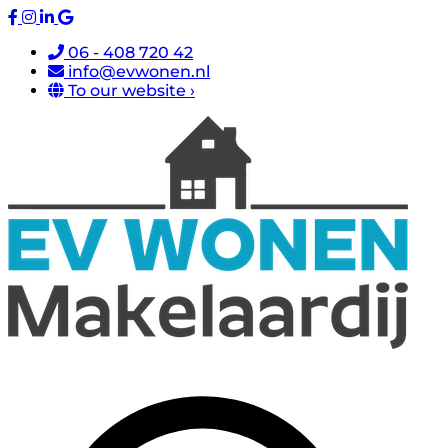
06 - 408 720 42
info@evwonen.nl
To our website ›