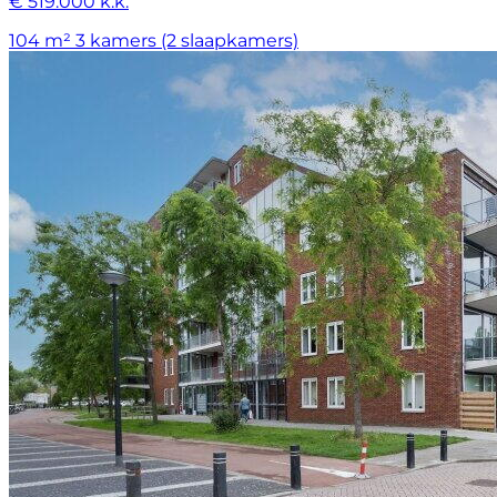
€ 519.000 k.k.
104 m²
3 kamers (2 slaapkamers)