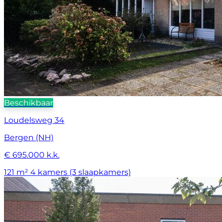
Beschikbaar
Loudelsweg 34
Bergen (NH)
€ 695.000 k.k.
121 m²
4 kamers (3 slaapkamers)