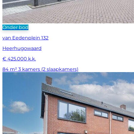
Onder bod
van Eedenplein 132
Heerhugowaard
€ 425.000 k.k.
84 m²
3 kamers (2 slaapkamers)