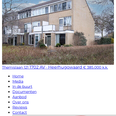
1702 AV · Heerhugowaard
Themislaan 121
€ 385.000 k.k.
Home
Media
In de buurt
Documenten
Aanbod
Over ons
Reviews
Contact