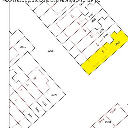
Badkamervoorzieningen
Douche, toilet, en
wastafelmeubel
INDELING:
Aantal woonlagen
3 woonlagen en een vliering
Voorzieningen
Mechanische ventilatie
BEGANE GROND:
Ligging
Aan rustige weg, in centrum en in woonwijk
Via de entree kom je binnen in de hal met meterkast.
Balkon / dakterras
Balkon aanwezig
De woonkamer is ruim opgezet, heeft een
Tuin
Achtertuin en voortuin
plafondhoogte van 2,62 meter en is afgewerkt met
Afmetingen achtertuin
70 m² (11,03 meter diep en
vloerbedekking (daaronder parket) en behang.
6,38 meter breed)
ligging tuin
Gelegen op het noordoosten bereikbaar
De keuken is praktisch ingericht en voorzien van een
via achterom
4-pits gaskookplaat, oven, koelkast, vriezer met drie
Schuur / berging
Vrijstaande stenen berging
laden en een afzuigkap.
Voorzieningen (bergruimte)
Elektra
Soort parkeergelegenheid
Openbaar parkeren en
1e VERDIEPING:
parkeervergunningen
Op deze verdieping vind je twee slaapkamers. De
traplift zoals aangegeven op de foto's zal voor de
oplevering van de woning zijn verwijderd. De kozijnen
zijn uitgevoerd in kunststof met HR en HR+ glas en
de vloeren en wanden zijn licht afgewerkt. De
slaapkamer aan de voorzijde gelegen op het
zuidwesten beschikt over een balkon.
De badkamer is compleet ingericht met een