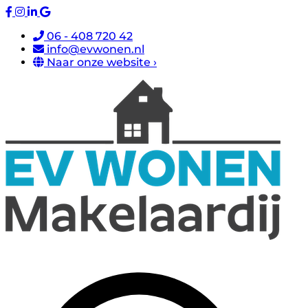
06 - 408 720 42
info@evwonen.nl
Naar onze website ›