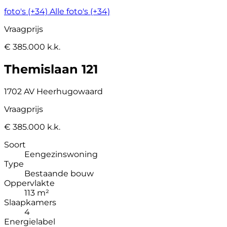
foto's (+34)
Alle foto's (+34)
Vraagprijs
€ 385.000 k.k.
Themislaan 121
1702 AV Heerhugowaard
Vraagprijs
€ 385.000 k.k.
Soort
Eengezinswoning
Type
Bestaande bouw
Oppervlakte
113 m²
Slaapkamers
4
Energielabel