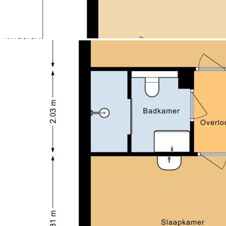
een vrijstaande stenen berging met elektriciteit,
ideaal voor fietsen en opslag. Direct achter de woning
ligt een speeltuin, perfect voor gezinnen met
kinderen.
PARKEREN:
Er is voldoende openbare parkeergelegenheid in de
directe omgeving. Parkeervergunningen zijn
mogelijk.
BIJZONDERHEDEN:
- Hoekwoning
- Woonoppervlakte ca. 113 m²
- Vier slaapkamers
- Balkon aan voorzijde
- Vrijstaande stenen berging met elektriciteit
- Kunststof kozijnen
- Drie betonnen woonlagen
- Speeltuin direct achter de woning
Een ruime hoekwoning met vier slaapkamers, een
fijne tuin en een centrale ligging in Heerhugowaard.
Hier creëer je eenvoudig jouw eigen thuis op een