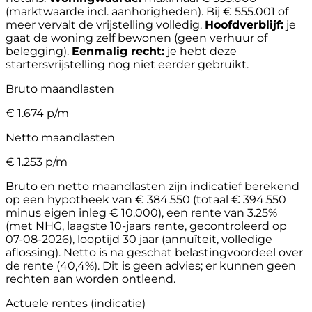
(marktwaarde incl. aanhorigheden). Bij € 555.001 of
meer vervalt de vrijstelling volledig.
Hoofdverblijf:
je
gaat de woning zelf bewonen (geen verhuur of
belegging).
Eenmalig recht:
je hebt deze
startersvrijstelling nog niet eerder gebruikt.
Bruto maandlasten
€
1.674
p/m
Netto maandlasten
€
1.253
p/m
Bruto en netto maandlasten zijn indicatief berekend
op een hypotheek van € 384.550 (totaal € 394.550
minus eigen inleg € 10.000), een rente van 3.25%
(met NHG, laagste 10-jaars rente, gecontroleerd op
07-08-2026), looptijd 30 jaar (annuïteit, volledige
aflossing). Netto is na geschat belastingvoordeel over
de rente (40,4%). Dit is geen advies; er kunnen geen
rechten aan worden ontleend.
Actuele rentes (indicatie)