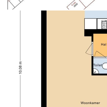
hangend toilet, inloopdouche, wastafelmeubel,
designradiator en vloerverwarming.
2e VERDIEPING:
De tweede verdieping biedt nog eens twee
slaapkamers.
Op de voorzolder vind je de aansluitingen voor
wasmachine en droger. Daarnaast is er een kleine
vliering met vlizotrap boven de voorste slaapkamer
met veel bergruimte en praktische bergruimte onder
de schuine kant van het dak.
De slaapkamer aan de voorzijde is heerlijk licht met
de vele ramen. De slaapkamer aan de achterzijde is
eveneens heel licht doormiddel van een groot
dakraam en voor het gemak is er een wastafel
aanwezig.
TUIN:
De woning beschikt over een voor- en achtertuin die
door de fijne hoekligging bij mooi weer de hele dag
over de zon kan beschikken. Het is mogelijk om
achterom de tuin te bereiken. Achterin de tuin staat