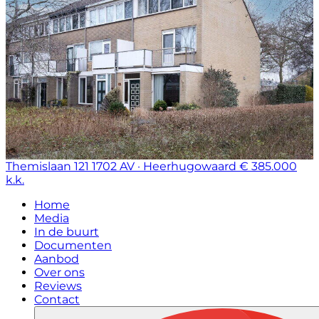
Themislaan 121
1702 AV · Heerhugowaard
€ 385.000
k.k.
Home
Media
In de buurt
Documenten
Aanbod
Over ons
Reviews
Contact